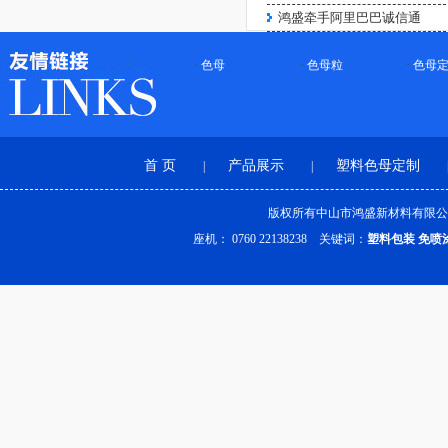
鸿盛牵手阿里巴巴诚信通
·
色母
·
色母粒
·
色母
类喷油效果长春花蓝色ABS
免喷涂塑料
【了解更多】
首 页
产品展示
塑料色母定制
|
|
版权所有中山市鸿盛新材料有限公
座机： 0760 22138238 关键词：
塑料包装
免喷