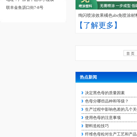
联丰金鱼沥口街7-8号
喷涂塑料
绚闪喷涂效果橘色abs免喷涂材
【了解更多】
【了解更多】
首 页
热点新闻
类喷油效果鎏金黑色ABS免
喷涂塑料
决定黑色母的质量因素
【了解更多】
色母分哪些品种和等级？
生产过程中影响色差的几个关键因
使用色母的注意事项
塑料造粒技巧
纤维色母粒对生产工艺和产品质量