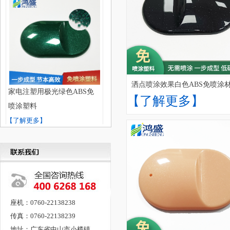
洒点喷涂效果白色ABS免喷涂
家电注塑用极光绿色ABS免
【了解更多】
喷涂塑料
【了解更多】
座机：0760-22138238
传真：0760-22138239
弱金属效果酒庄红色ABS免
地址：广东省中山市小榄镇