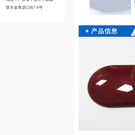
联丰金鱼沥口街7-8号
喷涂塑料
【了解更多】
类喷油效果鎏金黑色ABS免
喷涂塑料
【了解更多】