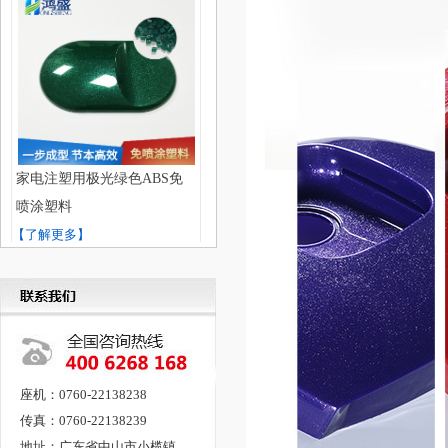
家电注塑用极光绿色ABS免
喷涂塑料
【了解更多】
座机：0760-22138238
传真：0760-22138239
弱金属效果酒庄红色ABS免
地址：广东省中山市小榄镇