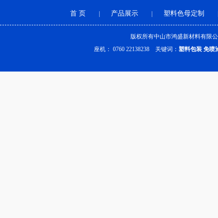
首 页
产品展示
塑料色母定制
|
|
版权所有中山市鸿盛新材料有限公
座机： 0760 22138238 关键词：
塑料包装
免喷