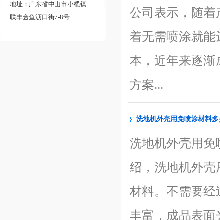
弱金属效果酒庄红色ABS免
地址：广东省中山市小榄镇
公司表示，随着
联丰金鱼沥口街7-8号
喷涂塑料
【了解更多】
着无需喷涂就能
本，近年来逐渐
方案...
洗地机外壳用免喷涂材料多少
类喷油效果鎏金黑色ABS免
洗地机外壳用免
喷涂塑料
【了解更多】
绍，洗地机外壳
材料。不需要经
丰富，成品表面