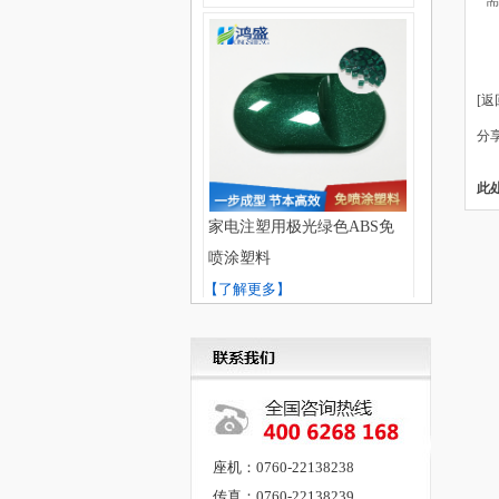
[
返
分
此
家电注塑用极光绿色ABS免
喷涂塑料
【了解更多】
座机：0760-22138238
传真：0760-22138239