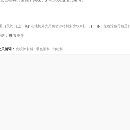
回
] [
关闭
] [上一条]:
洗地机外壳用免喷涂材料多少钱1吨?
[下一条]:
免喷涂色母粒是
享到：
微信
更多
处关键词：
免喷涂材料
带色塑料
抽粒料