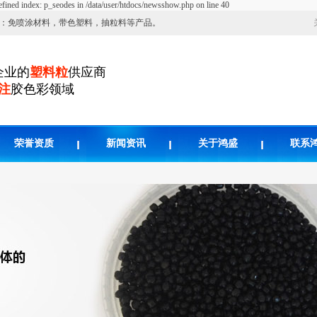
fined index: p_seodes in /data/user/htdocs/newsshow.php on line 40
：免喷涂材料，带色塑料，抽粒料等产品。
企业的
塑料粒
供应商
专注
胶色彩领域
荣誉资质
新闻资讯
关于鸿盛
联系