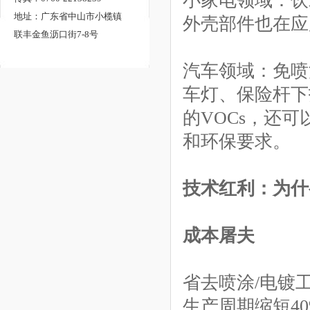
小家电领域：饮
弱金属效果酒庄红色ABS免
地址：广东省中山市小榄镇
外壳部件也在应
联丰金鱼沥口街7-8号
喷涂塑料
【了解更多】
汽车领域：免喷
车灯、保险杆下
的VOCs，还
和环保要求。
技术红利：为什
类喷油效果鎏金黑色ABS免
喷涂塑料
成本屠夫
【了解更多】
省去喷涂/电镀工
生产周期缩短4